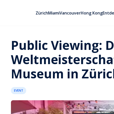
Zürich
Miami
Vancouver
Hong Kong
Entd
Public Viewing: D
Weltmeisterscha
Museum in Züric
EVENT